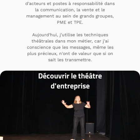
d'acteurs et postes à responsabilité dans
la communication, la vente et le
management au sein de grands groupes,
PME et TPE.
Aujourd'hui, j'utilise les techniques
théâtrales dans mon métier, car j'ai
conscience que les messages, même les
plus précieux, n'ont de valeur que si on
sait les transmettre.
Découvrir le théâtre
d'entreprise