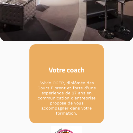
Votre coach
Sylvie OGER, diplômée des
Cours Florent et forte d’une
expérience de 27 ans en
communication d'entreprise
propose de vous
accompagner dans votre
formation.